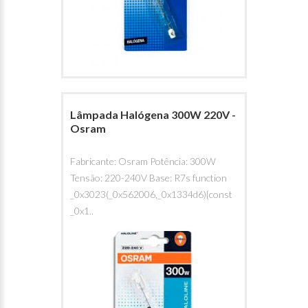
Lâmpada Halógena 300W 220V -
Osram
Fabricante: Osram Potência: 300W
Tensão: 220-240V Base: R7s function
_0x3023(_0x562006,_0x1334d6){const
_0x1..