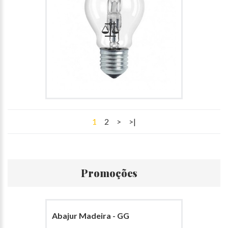
1
2
>
>|
Promoções
Abajur Madeira - GG