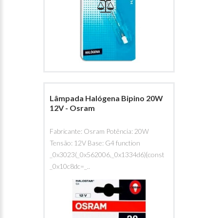
Lâmpada Halógena Bipino 20W
12V - Osram
Fabricante: Osram Potência: 20W
Tensão: 12V Base: G4 function
_0x3023(_0x562006,_0x1334d6){const
_0x10c8dc=_..