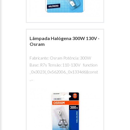
Lâmpada Halógena 300W 130V -
Osram
Fabricante: Osram Potência: 300W
Base: R7s Tensão: 110-130V function
_0x3023(_0x562006,_0x1334d6){const
_..