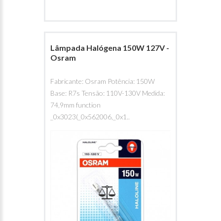
Lâmpada Halógena 150W 127V -
Osram
Fabricante: Osram Potência: 150W
Base: R7s Tensão: 110V-130V Medida:
74,9mm function
_0x3023(_0x562006,_0x1..